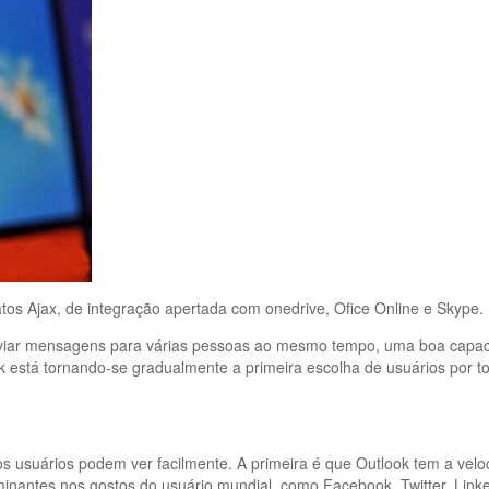
os Ajax, de integração apertada com onedrive, Ofice Online e Skype.
s enviar mensagens para várias pessoas ao mesmo tempo, uma boa capa
ok está tornando-se gradualmente a primeira escolha de usuários por 
os usuários podem ver facilmente. A primeira é que Outlook tem a vel
minantes nos gostos do usuário mundial, como Facebook, Twitter, Link