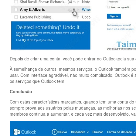
Depois de criar uma conta, você pode entrar no Outlookpela sua co
À semelhança de outros mesmos serviços, o Outlook também pode e
usar. Com interface agradável, não muito complicado, Outlook é 
os serviços que Outlook tem.
Conclusão
Com estas características marcantes, quando tem uma conta do Out
sempre prova aos usuários pelas mudanças, as melhorias nos ser
membros continua a aumentar, e cada vez mais desenvolvido, vamo