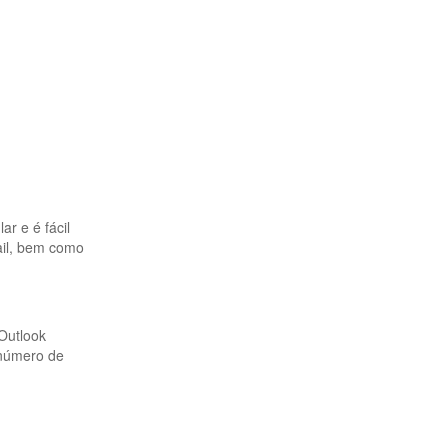
r e é fácil
ail, bem como
 Outlook
 número de