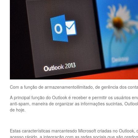
Com a função de armazenamentoilimitado, de gerência dos contat
A principal função do Outlook é receber e permitir os usuário
anti-spam, maneira de organizar as informações sucintas, Outlo
de hoje.
Estas características marcantesdo Microsoft criadas no Outlook, 
acesso rápido, a integração com as redes sociais que são predo