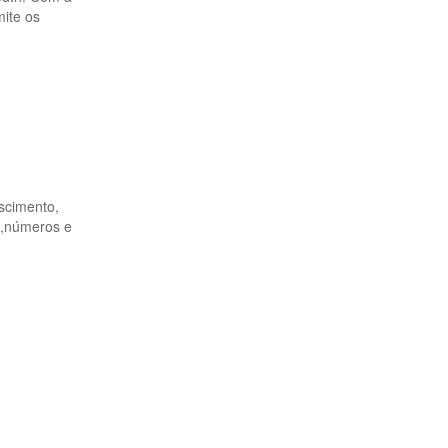
ite os
scimento,
s,números e